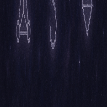
Kunskap
Astrologins Grunder
Planeter
Husen
Aspekter
Relationer & Kompatibilitet
Aktuella Händelser
Information
Om Oss
Kontakt
Integritetspolicy
Cookies
Stjärnorna guidar oss
©
2026
Horoskopet.nu. Alla rättigheter förbehållna.