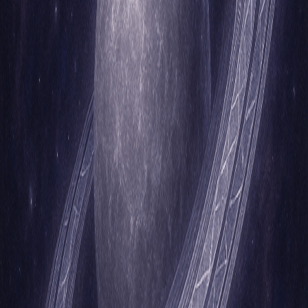
"Saturnus lär oss att verklig styrka kommer från disciplin, och att
begränsningar kan bli våra största lärare."
Saturnus Transiter & Return
Saturnus Return
Viktiga Saturnus-cykler som formar våra liv:
✦
29-30 år:
Första Saturnus Return - mognad
✦
58-60 år:
Andra Saturnus Return - visdom
✦
7, 14, 21 år:
Saturnus kvadrater - utveckling
Saturnus Retrograd
När Saturnus går retrograd (4,5 månader/år):
✦
Omvärdering av strukturer
✦
Revidering av långsiktiga mål
✦
Inre disciplin och mognad
Balansera Saturnus Energi