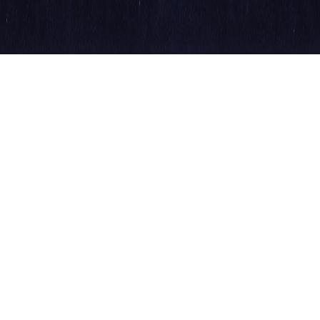
Kontakta oss
Prenumerera
Endast i underhållande syfte